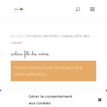
Recherche
de
produits
Accueil
/ Produits identifiés “cadeau fête des
mères”
cadeau fête des mères
Aucun produit ne correspond à
votre sélection.
Gérer le consentement
Accueil du site
Politique de confidentialité
aux cookies
Mentions légales