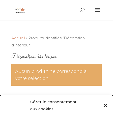
Recherche
de
produits
Accueil
/ Produits identifiés “Décoration
d'intérieur”
Décoration d'intérieur
Aucun produit ne correspond à
votre sélection.
Gérer le consentement
Accueil du site
Politique de confidentialité
aux cookies
Mentions légales