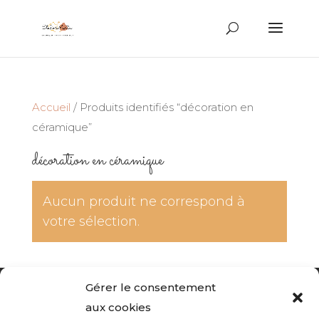
Recherche
de
produits
Accueil
/ Produits identifiés “décoration en
céramique”
décoration en céramique
Aucun produit ne correspond à
votre sélection.
Gérer le consentement
Accueil du site
Politique de confidentialité
aux cookies
Mentions légales