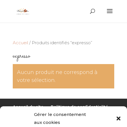
Recherche
de
produits
Accueil
/ Produits identifiés “expresso”
expresso
Aucun produit ne correspond à
votre sélection.
Accueil du site
Politique de confidentialité
Gérer le consentement
Mentions légales
aux cookies
Politique de cookies (UE)
CGV