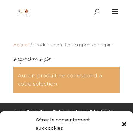
Recherche
de
produits
Accueil
/ Produits identifiés “suspension sapin”
suspension sapin
Aucun produit ne correspond à
votre sélection.
Accueil du site
Politique de confidentialité
Gérer le consentement
Mentions légales
aux cookies
Politique de cookies (UE)
CGV