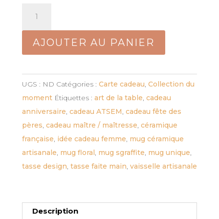
quantité
de
Tasse
AJOUTER AU PANIER
expresso
–
"Lumière
UGS :
ND
Catégories :
Carte cadeau
,
Collection du
végétale"
moment
Étiquettes :
art de la table
,
cadeau
anniversaire
,
cadeau ATSEM
,
cadeau fête des
pères
,
cadeau maître / maîtresse
,
céramique
française
,
idée cadeau femme
,
mug céramique
artisanale
,
mug floral
,
mug sgraffite
,
mug unique
,
tasse design
,
tasse faite main
,
vaisselle artisanale
Description