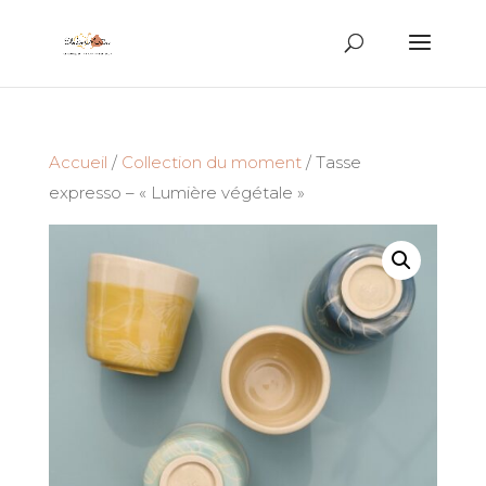
Recherche
de
produits
Accueil
/
Collection du moment
/ Tasse
expresso – « Lumière végétale »