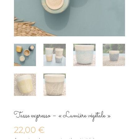
Tasse expresso – « Lumière végétale »
22,00
€