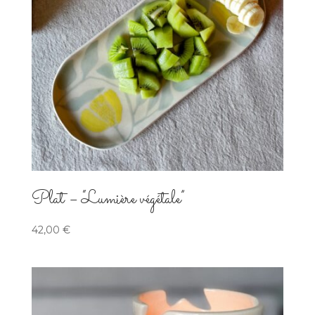
Plat – “Lumière végétale”
42,00
€