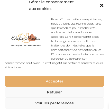
Gérer le consentement
aux cookies
Pour offrir les meilleures expériences,
nous utilisons des technologies telles
Mug – « Lumière végétale »
que les cookies pour stocker et/ou
accéder aux informations des
appareils. Le fait de consentir à ces
38,00
€
technologies nous permettra de
traiter des données telles que le
comportement de navigation ou les
ID uniques sur ce site. Le fait de ne pas
consentir ou de retirer son
consentement peut avoir un effet négatif sur certaines caractéristiques
Accueil du site
Politique de confidentialité
et fonctions.
Mentions légales
Politique de cookies (UE)
CGV
Accepter
Rétractation
Refuser
Voir les préférences
Conçu Par
Elegant Themes
| Propulsé Par