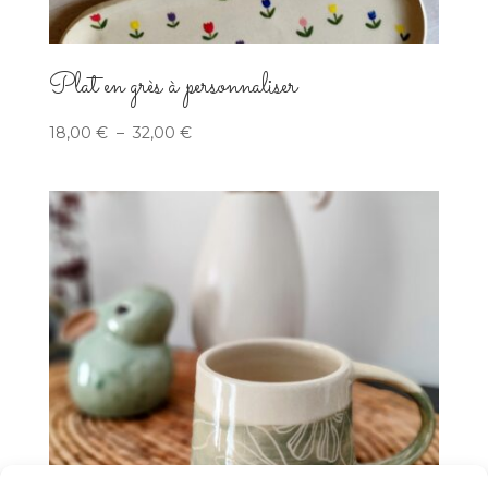
Plat en grès à personnaliser
Plage
18,00
€
–
32,00
€
de
prix :
18,00 €
à
32,00 €